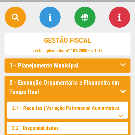
GESTÃO FISCAL
Lei Complementar nº 101/2000 – art. 48
1 - Planejamento Municipal
2 - Execução Orçamentária e Financeira em
Tempo Real
2.1 - Receitas | Variação Patrimonial Aumentativa
2.2 - Disponibilidades