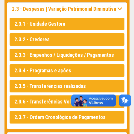
2.3 - Despesas | Variação Patrimonial Diminutiva
2.3.1 - Unidade Gestora
2.3.2 - Credores
2.3.3 - Empenhos / Liquidações / Pagamentos
2.3.4 - Programas e ações
2.3.5 - Transferências realizadas
2.3.6 - Transferências Voluntárias Realizadas
2.3.7 - Ordem Cronológica de Pagamentos